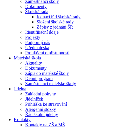
Zaměstnanci školy
Dokumenty
Školská rada
Jednací řád školské rady
Složení školské rady
Zápisy z jednání ŠR
Identifikační údaje
Projekty
Podporují nás
Úřední deska
Prohlášení o přístupnosti
Mateřská škola
Aktuality
Dokumenty
Zápis do mateřské školy
Denní program
Zaměstnanci mateřské školy
Jídelna
Základní pokyny
Jídelníček
Přihláška ke stravování
Alergenní složky
Řád školní jídelny
Kontakty
Kontakty na ZŠ a MŠ