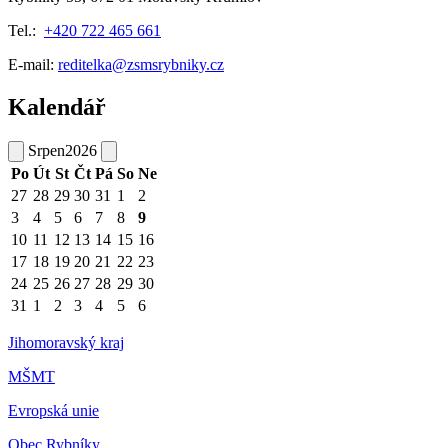
Tel.:
+420 722 465 661
E-mail:
reditelka@zsmsrybniky.cz
Kalendář
Srpen
2026
Po
Út
St
Čt
Pá
So
Ne
27
28
29
30
31
1
2
3
4
5
6
7
8
9
10
11
12
13
14
15
16
17
18
19
20
21
22
23
24
25
26
27
28
29
30
31
1
2
3
4
5
6
Jihomoravský kraj
MŠMT
Evropská unie
Obec Rybníky