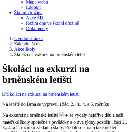
Mapa webu
Edookit
Školní Družina
Akce ŠD
Režim dne ve školní družině
Dokumenty
Úvodní stránka
Základní škola
Akce školy
Školáci na exkurzi na brněnském letišti
Školáci na exkurzi na
brněnském letišti
Na letiště do Brna se vypravili i žáci 2., 3., 4. a 5. ročníku.
Na exkurzi na brněnské letiště
se vydaly nejdříve děti z naší
mateřské školy společně s prvňáčky a o dva týdny později i žáci 2.,
3., 4. a 5. ročníku základní školy. Přidali se k nám také někteří