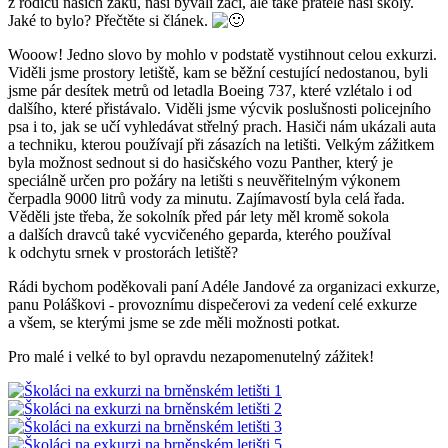
z rodičů našich žáků, naši bývalí žáci, ale také přátele naší školy.
Jaké to bylo? Přečtěte si článek.
Wooow! Jedno slovo by mohlo v podstatě vystihnout celou exkurzi.
Viděli jsme prostory letiště, kam se běžní cestující nedostanou, byli
jsme pár desítek metrů od letadla Boeing 737, které vzlétalo i od
dalšího, které přistávalo. Viděli jsme výcvik poslušnosti policejního
psa i to, jak se učí vyhledávat střelný prach. Hasiči nám ukázali auta
a techniku, kterou používají při zásazích na letišti. Velkým zážitkem
byla možnost sednout si do hasičského vozu Panther, který je
speciálně určen pro požáry na letišti s neuvěřitelným výkonem
čerpadla 9000 litrů vody za minutu. Zajímavostí byla celá řada.
Věděli jste třeba, že sokolník před pár lety měl kromě sokola
a dalších dravců také vycvičeného geparda, kterého používal
k odchytu srnek v prostorách letiště?
Rádi bychom poděkovali paní Adéle Jandové za organizaci exkurze,
panu Poláškovi - provoznímu dispečerovi za vedení celé exkurze
a všem, se kterými jsme se zde měli možnosti potkat.
Pro malé i velké to byl opravdu nezapomenutelný zážitek!