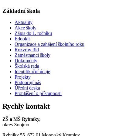
Základní škola
Aktuality
Akce školy
Zápis do 1. ročníku
Edookit
Organizace a zahájení školního roku
Rozvrhy tříd
Zaměstnanci školy
Dokumenty
Školská rada
Identifikační údaje
Projekty
Podporují nás
Úřední deska
Prohlášení o přístupnosti
Rychlý kontakt
ZŠ a MŠ Rybníky,
okres Znojmo
Rybníky 55, 672 01 Moravský Krumlov