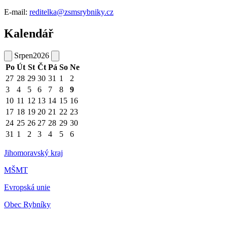
E-mail:
reditelka@zsmsrybniky.cz
Kalendář
Srpen
2026
Po
Út
St
Čt
Pá
So
Ne
27
28
29
30
31
1
2
3
4
5
6
7
8
9
10
11
12
13
14
15
16
17
18
19
20
21
22
23
24
25
26
27
28
29
30
31
1
2
3
4
5
6
Jihomoravský kraj
MŠMT
Evropská unie
Obec Rybníky