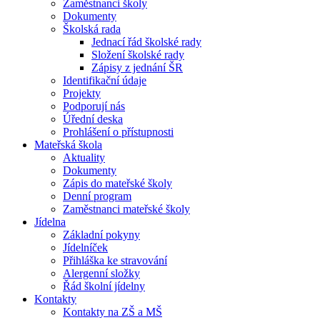
Zaměstnanci školy
Dokumenty
Školská rada
Jednací řád školské rady
Složení školské rady
Zápisy z jednání ŠR
Identifikační údaje
Projekty
Podporují nás
Úřední deska
Prohlášení o přístupnosti
Mateřská škola
Aktuality
Dokumenty
Zápis do mateřské školy
Denní program
Zaměstnanci mateřské školy
Jídelna
Základní pokyny
Jídelníček
Přihláška ke stravování
Alergenní složky
Řád školní jídelny
Kontakty
Kontakty na ZŠ a MŠ