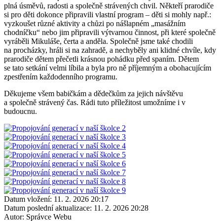
plná úsměvů, radosti a společně strávených chvil. Někteří prarodiče
si pro děti dokonce připravili vlastní program – děti si mohly např.:
vyzkoušet různé aktivity a chůzi po nášlapném „masážním
chodníčku“ nebo jim připravili výtvarnou činnost, při které společně
vyráběli Mikuláše, čerta a anděla. Společně jsme také chodili
na procházky, hráli si na zahradě, a nechyběly ani klidné chvíle, kdy
prarodiče dětem přečetli krásnou pohádku před spaním. Dětem
se tato setkání velmi líbila a byla pro ně příjemným a obohacujícím
zpestřením každodenního programu.
Děkujeme všem babičkám a dědečkům za jejich návštěvu
a společně strávený čas. Rádi tuto příležitost umožníme i v
budoucnu.
Datum vložení:
11. 2. 2026 20:17
Datum poslední aktualizace:
11. 2. 2026 20:28
Autor:
Správce Webu