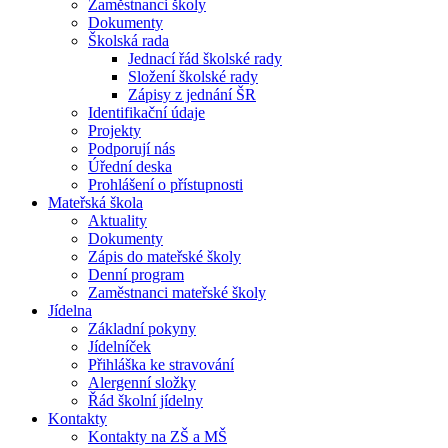
Zaměstnanci školy
Dokumenty
Školská rada
Jednací řád školské rady
Složení školské rady
Zápisy z jednání ŠR
Identifikační údaje
Projekty
Podporují nás
Úřední deska
Prohlášení o přístupnosti
Mateřská škola
Aktuality
Dokumenty
Zápis do mateřské školy
Denní program
Zaměstnanci mateřské školy
Jídelna
Základní pokyny
Jídelníček
Přihláška ke stravování
Alergenní složky
Řád školní jídelny
Kontakty
Kontakty na ZŠ a MŠ