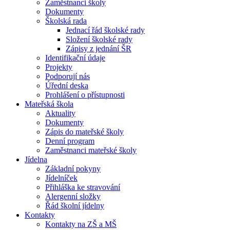
Zaměstnanci školy
Dokumenty
Školská rada
Jednací řád školské rady
Složení školské rady
Zápisy z jednání ŠR
Identifikační údaje
Projekty
Podporují nás
Úřední deska
Prohlášení o přístupnosti
Mateřská škola
Aktuality
Dokumenty
Zápis do mateřské školy
Denní program
Zaměstnanci mateřské školy
Jídelna
Základní pokyny
Jídelníček
Přihláška ke stravování
Alergenní složky
Řád školní jídelny
Kontakty
Kontakty na ZŠ a MŠ