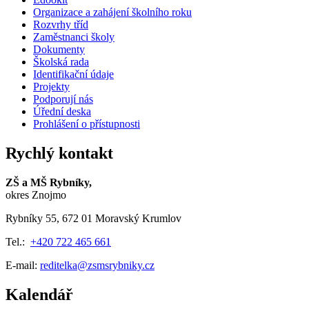
Organizace a zahájení školního roku
Rozvrhy tříd
Zaměstnanci školy
Dokumenty
Školská rada
Identifikační údaje
Projekty
Podporují nás
Úřední deska
Prohlášení o přístupnosti
Rychlý kontakt
ZŠ a MŠ Rybníky,
okres Znojmo
Rybníky 55, 672 01 Moravský Krumlov
Tel.:
+420 722 465 661
E-mail:
reditelka@zsmsrybniky.cz
Kalendář