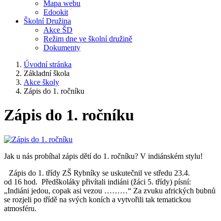
Mapa webu
Edookit
Školní Družina
Akce ŠD
Režim dne ve školní družině
Dokumenty
Úvodní stránka
Základní škola
Akce školy
Zápis do 1. ročníku
Zápis do 1. ročníku
Jak u nás probíhal zápis dětí do 1. ročníku? V indiánském stylu!
Zápis do 1. třídy ZŠ Rybníky se uskutečnil ve středu 23.4.
od 16 hod. Předškoláky přivítali indiáni (žáci 5. třídy) písní:
„Indiáni jedou, copak asi vezou ………“ Za zvuku afrických bubnů
se rozjeli po třídě na svých koních a vytvořili tak tematickou
atmosféru.