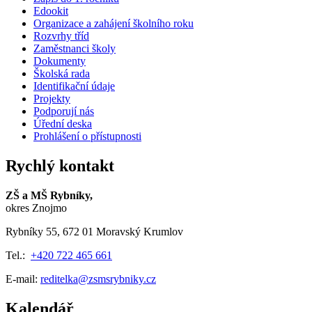
Edookit
Organizace a zahájení školního roku
Rozvrhy tříd
Zaměstnanci školy
Dokumenty
Školská rada
Identifikační údaje
Projekty
Podporují nás
Úřední deska
Prohlášení o přístupnosti
Rychlý kontakt
ZŠ a MŠ Rybníky,
okres Znojmo
Rybníky 55, 672 01 Moravský Krumlov
Tel.:
+420 722 465 661
E-mail:
reditelka@zsmsrybniky.cz
Kalendář