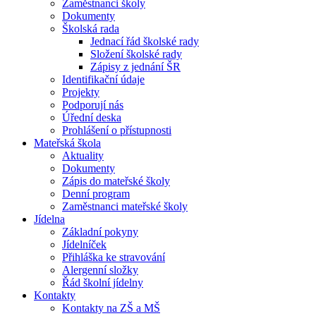
Zaměstnanci školy
Dokumenty
Školská rada
Jednací řád školské rady
Složení školské rady
Zápisy z jednání ŠR
Identifikační údaje
Projekty
Podporují nás
Úřední deska
Prohlášení o přístupnosti
Mateřská škola
Aktuality
Dokumenty
Zápis do mateřské školy
Denní program
Zaměstnanci mateřské školy
Jídelna
Základní pokyny
Jídelníček
Přihláška ke stravování
Alergenní složky
Řád školní jídelny
Kontakty
Kontakty na ZŠ a MŠ