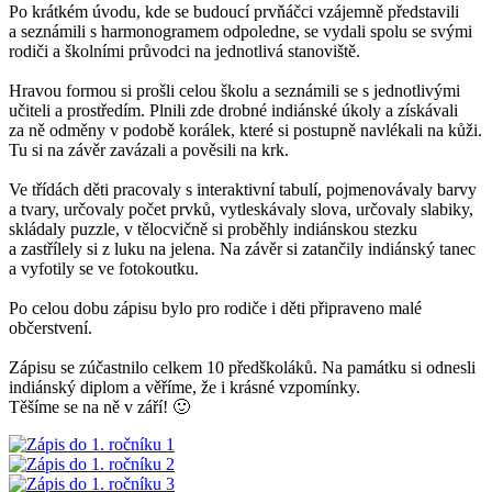
Po krátkém úvodu, kde se budoucí prvňáčci vzájemně představili
a seznámili s harmonogramem odpoledne, se vydali spolu se svými
rodiči a školními průvodci na jednotlivá stanoviště.
Hravou formou si prošli celou školu a seznámili se s jednotlivými
učiteli a prostředím. Plnili zde drobné indiánské úkoly a získávali
za ně odměny v podobě korálek, které si postupně navlékali na kůži.
Tu si na závěr zavázali a pověsili na krk.
Ve třídách děti pracovaly s interaktivní tabulí, pojmenovávaly barvy
a tvary, určovaly počet prvků, vytleskávaly slova, určovaly slabiky,
skládaly puzzle, v tělocvičně si proběhly indiánskou stezku
a zastřílely si z luku na jelena. Na závěr si zatančily indiánský tanec
a vyfotily se ve fotokoutku.
Po celou dobu zápisu bylo pro rodiče i děti připraveno malé
občerstvení.
Zápisu se zúčastnilo celkem 10 předškoláků. Na památku si odnesli
indiánský diplom a věříme, že i krásné vzpomínky.
Těšíme se na ně v září! 🙂