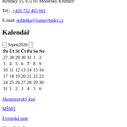
Rybníky 55, 672 01 Moravský Krumlov
Tel.:
+420 722 465 661
E-mail:
reditelka@zsmsrybniky.cz
Kalendář
Srpen
2026
Po
Út
St
Čt
Pá
So
Ne
27
28
29
30
31
1
2
3
4
5
6
7
8
9
10
11
12
13
14
15
16
17
18
19
20
21
22
23
24
25
26
27
28
29
30
31
1
2
3
4
5
6
Jihomoravský kraj
MŠMT
Evropská unie