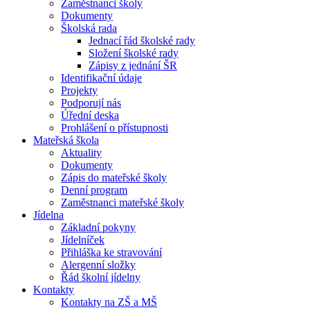
Zaměstnanci školy
Dokumenty
Školská rada
Jednací řád školské rady
Složení školské rady
Zápisy z jednání ŠR
Identifikační údaje
Projekty
Podporují nás
Úřední deska
Prohlášení o přístupnosti
Mateřská škola
Aktuality
Dokumenty
Zápis do mateřské školy
Denní program
Zaměstnanci mateřské školy
Jídelna
Základní pokyny
Jídelníček
Přihláška ke stravování
Alergenní složky
Řád školní jídelny
Kontakty
Kontakty na ZŠ a MŠ