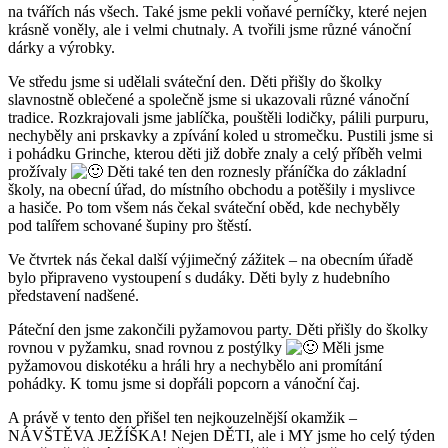
na tvářích nás všech. Také jsme pekli voňavé perníčky, které nejen
krásně voněly, ale i velmi chutnaly. A tvořili jsme různé vánoční
dárky a výrobky.
Ve středu jsme si udělali sváteční den. Děti přišly do školky
slavnostně oblečené a společně jsme si ukazovali různé vánoční
tradice. Rozkrajovali jsme jablíčka, pouštěli lodičky, pálili purpuru,
nechyběly ani prskavky a zpívání koled u stromečku. Pustili jsme si
i pohádku Grinche, kterou děti již dobře znaly a celý příběh velmi
prožívaly
Děti také ten den roznesly přáníčka do základní
školy, na obecní úřad, do místního obchodu a potěšily i myslivce
a hasiče. Po tom všem nás čekal sváteční oběd, kde nechyběly
pod talířem schované šupiny pro štěstí.
Ve čtvrtek nás čekal další výjimečný zážitek – na obecním úřadě
bylo připraveno vystoupení s dudáky. Děti byly z hudebního
představení nadšené.
Páteční den jsme zakončili pyžamovou party. Děti přišly do školky
rovnou v pyžamku, snad rovnou z postýlky
Měli jsme
pyžamovou diskotéku a hráli hry a nechybělo ani promítání
pohádky. K tomu jsme si dopřáli popcorn a vánoční čaj.
A právě v tento den přišel ten nejkouzelnější okamžik –
NÁVŠTĚVA JEŽÍŠKA! Nejen DĚTI, ale i MY jsme ho celý týden