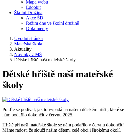
Mapa webu
Edookit
Školní Družina
Akce ŠD
Režim dne ve školní družině
Dokumenty
Úvodní stránka
Mateřská škola
Aktuality
Novinky z MŠ
Dětské hřiště naší mateřské školy
Dětské hřiště naší mateřské
školy
Pojďte se podívat, jak to vypadá na našem dětském hřišti, které se
nám podařilo dokončit v červnu 2025.
Hřiště při naší mateřské škole se nám podařilo v červnu dokončit!
Máme radost, že slouží našim dětem, celé obci i širokému okolí.